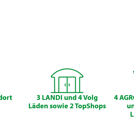
dort
3 LANDI und 4 Volg
4 AGR
Läden sowie 2 TopShops
un
L