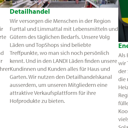
Detailhandel
Wir versorgen die Menschen in der Region
ir
Furttal und Limmattal mit Lebensmitteln und
rte
Gütern des täglichen Bedarfs. Unsere Volg
Läden und TopShops sind beliebte
En
nd
Treffpunkte, wo man sich noch persönlich
Als
ir
kennt. Und in den LANDI Läden finden unsere
wir 
hrer
Kundinnen und Kunden alles für Haus und
der
Garten. Wir nutzen den Detailhandelskanal
die 
ausserdem, um unseren Mitgliedern eine
Heiz
attraktive Verkaufsplattform für ihre
Reg
Hofprodukte zu bieten.
füll
Koo
viel
Sola