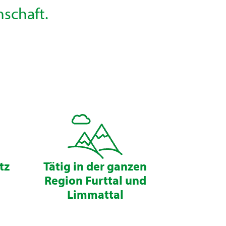
schaft.
tz
Tätig in der ganzen
Region Furttal und
Limmattal