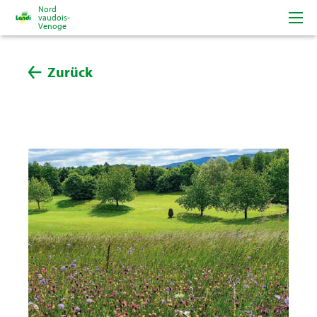
Nord
vaudois-
Venoge
Zurück
Portrait
Equipe
Fournisseurs locaux
Karriere
Actualités