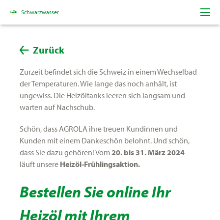
HEIZÖL-TREUERABATT FÜR SIE!
Schwarzwasser
Zurück
Porträt
Zurzeit befindet sich die Schweiz in einem Wechselbad
der Temperaturen. Wie lange das noch anhält, ist
Team
ungewiss. Die Heizöltanks leeren sich langsam und
warten auf Nachschub.
Lokale Lieferanten
Schön, dass AGROLA ihre treuen Kundinnen und
Kunden mit einem Dankeschön belohnt. Und schön,
Karriere
dass Sie dazu gehören! Vom
20. bis 31. März 2024
läuft unsere
Heizöl-Frühlingsaktion.
Neuigkeiten
Bestellen Sie online Ihr
Anlässe
Heizöl mit Ihrem