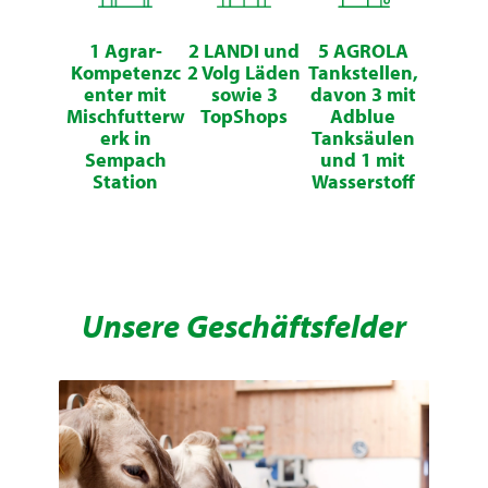
1 Agrar-
2 LANDI und
5 AGROLA
Kompetenzc
2 Volg Läden
Tankstellen,
enter mit
sowie 3
davon 3 mit
Mischfutterw
TopShops
Adblue
erk in
Tanksäulen
Sempach
und 1 mit
Station
Wasserstoff
Unsere Geschäftsfelder