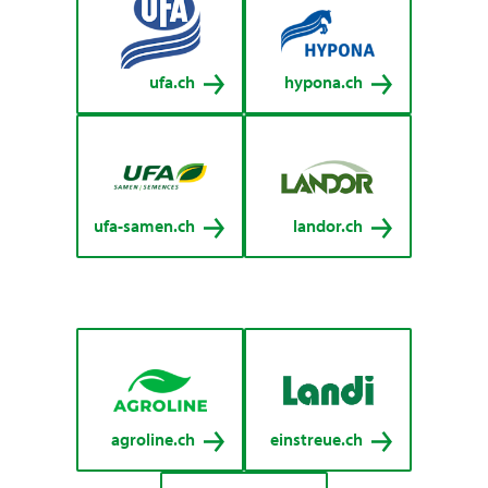
ufa.ch
hypona.ch
ufa-samen.ch
landor.ch
agroline.ch
einstreue.ch