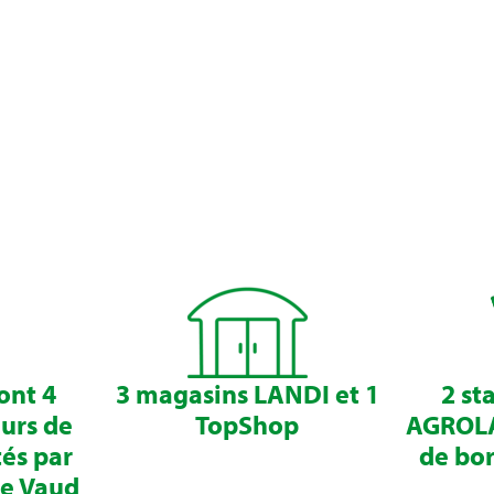
ont 4
3 magasins LANDI et 1
2 st
eurs de
TopShop
AGROLA
tés par
de bor
lle Vaud