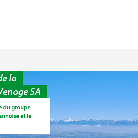
de la
Venoge SA
e du groupe
nnoise et le