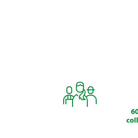
60
col