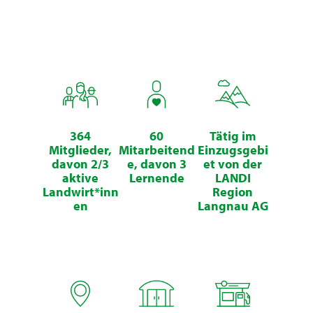
364
60
Tätig im
Mitglieder,
Mitarbeitend
Einzugsgebi
davon 2/3
e, davon 3
et von der
aktive
Lernende
LANDI
Landwirt*inn
Region
en
Langnau AG