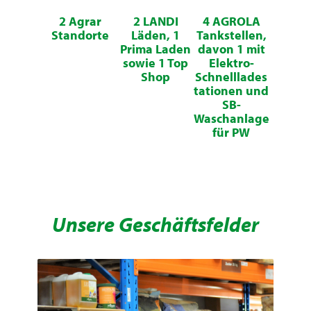
2 Agrar
2 LANDI
4 AGROLA
Standorte
Läden, 1
Tankstellen,
Prima Laden
davon 1 mit
sowie 1 Top
Elektro-
Shop
Schnelllades
tationen und
SB-
Waschanlage
für PW
Unsere Geschäftsfelder