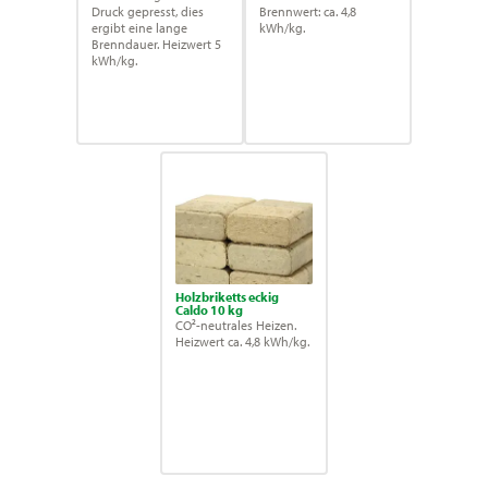
Druck gepresst, dies
Brennwert: ca. 4,8
ergibt eine lange
kWh/kg.
Brenndauer. Heizwert 5
kWh/kg.
Holzbriketts eckig
Caldo 10 kg
CO²-neutrales Heizen.
Heizwert ca. 4,8 kWh/kg.