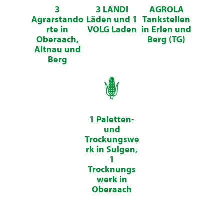
3
3 LANDI
AGROLA
Agrarstando
Läden und 1
Tankstellen
rte in
VOLG Laden
in Erlen und
Oberaach,
Berg (TG)
Altnau und
Berg
1 Paletten-
und
Trockungswe
rk in Sulgen,
1
Trocknungs
werk in
Oberaach