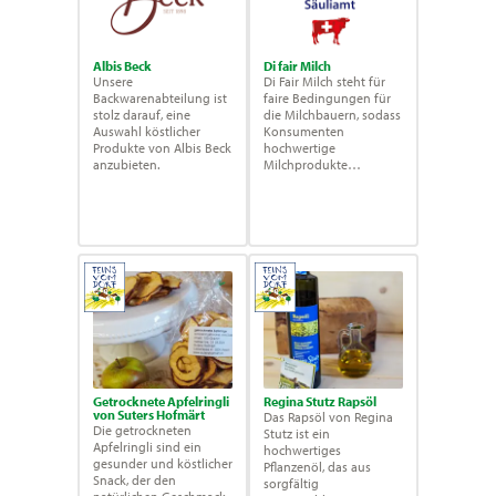
Albis Beck
Di fair Milch
Unsere
Di Fair Milch steht für
Backwarenabteilung ist
faire Bedingungen für
stolz darauf, eine
die Milchbauern, sodass
Auswahl köstlicher
Konsumenten
Produkte von Albis Beck
hochwertige
anzubieten.
Milchprodukte
geniessen können.
Getrocknete Apfelringli
Regina Stutz Rapsöl
von Suters Hofmärt
Das Rapsöl von Regina
Die getrockneten
Stutz ist ein
Apfelringli sind ein
hochwertiges
gesunder und köstlicher
Pflanzenöl, das aus
Snack, der den
sorgfältig