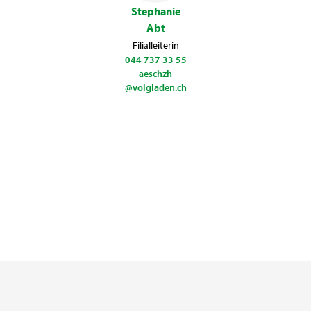
Stephanie
Abt
Filialleiterin
044 737 33 55
aeschzh
@volgladen.ch