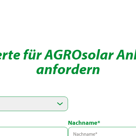
erte für AGROsolar An
anfordern
Nachname*