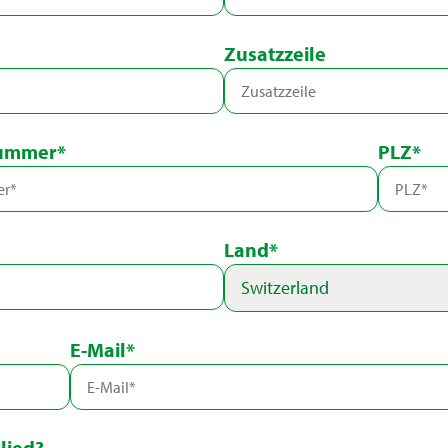
Zusatzzeile
nummer*
PLZ*
Land*
Switzerland
E-Mail*
lied?