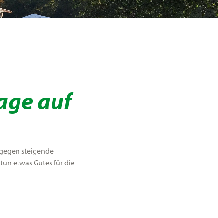
age auf
g gegen steigende
un etwas Gutes für die