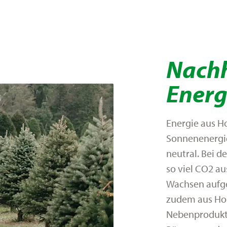
Nachh
Ener
Energie aus Ho
Sonnenenergie
neutral. Bei d
so viel CO2 a
Wachsen aufg
zudem aus Holz
Nebenprodukt 