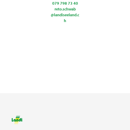
079 798 73 40
reto.schwab
@landiseeland.c
h