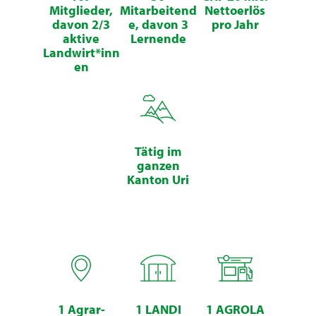
Mitglieder,
Mitarbeitend
Nettoerlös
davon 2/3
e, davon 3
pro Jahr
aktive
Lernende
Landwirt*inn
en
Tätig im
ganzen
Kanton Uri
1 Agrar-
1 LANDI
1 AGROLA