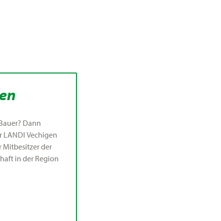
den
r Bauer? Dann
er LANDI Vechigen
 Mitbesitzer der
aft in der Region