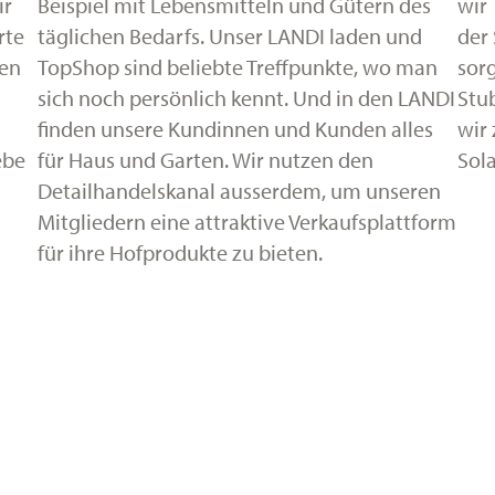
ir
Beispiel mit Lebensmitteln und Gütern des
wir 
rte
täglichen Bedarfs. Unser LANDI laden und
der 
len
TopShop sind beliebte Treffpunkte, wo man
sor
sich noch persönlich kennt. Und in den LANDI
Stu
finden unsere Kundinnen und Kunden alles
wir
ebe
für Haus und Garten. Wir nutzen den
Sola
Detailhandelskanal ausserdem, um unseren
Mitgliedern eine attraktive Verkaufsplattform
für ihre Hofprodukte zu bieten.