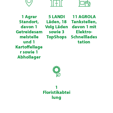
1 Agrar
5 LANDI
11 AGROLA
Standort,
Läden, 18
Tankstellen,
davon 1
Volg Läden
davon 1 mit
Getreidesam
sowie 3
Elektro-
melstelle
TopShops
Schnelllades
und 1
tation
Kartoffellage
r sowie 1
Abhollager
1
Floristikabtei
lung