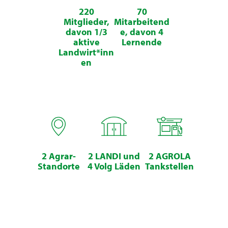
220
70
Mitglieder,
Mitarbeitend
davon 1/3
e, davon 4
aktive
Lernende
Landwirt*inn
en
2 Agrar-
2 LANDI und
2 AGROLA
Standorte
4 Volg Läden
Tankstellen