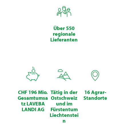
Über 550
regionale
Lieferanten
CHF 196 Mio.
Tätig in der
16 Agrar-
Gesamtumsa
Ostschweiz
Standorte
tz LAVEBA
und im
LANDI AG
Fürstentum
Liechtenstei
n