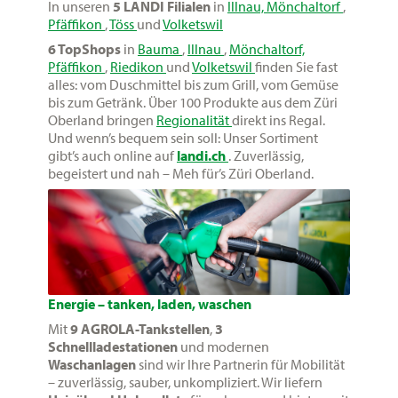
In unseren
5 LANDI Filialen
in
Illnau,
Mönchaltorf
,
Pfäffikon
,
Töss
und
Volketswil
6 TopShops
in
Bauma
,
Illnau
,
Mönchaltorf,
Pfäffikon
,
Riedikon
und
Volketswil
finden Sie fast
alles: vom Duschmittel bis zum Grill, vom Gemüse
bis zum Getränk. Über 100 Produkte aus dem Züri
Oberland bringen
Regionalität
direkt ins Regal.
Und wenn’s bequem sein soll: Unser Sortiment
gibt’s auch online auf
landi.ch
. Zuverlässig,
begeistert und nah – Meh für’s Züri Oberland.
Energie – tanken, laden, waschen
Mit
9 AGROLA-Tankstellen
,
3
Schnellladestationen
und modernen
Waschanlagen
sind wir Ihre Partnerin für Mobilität
– zuverlässig, sauber, unkompliziert. Wir liefern