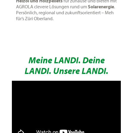
Heizöl und Holzpellets
für zuhause und bieten mit
AGROLA clevere Lösungen rund um
Solarenergie
.
Persönlich, regional und zukunftsorientiert – Meh
für’s Züri Oberland.
Meine LANDI. Deine
LANDI. Unsere LANDI.