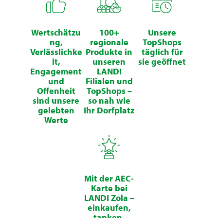
Wertschätzu
100+
Unsere
ng,
regionale
TopShops
Verlässlichke
Produkte in
täglich für
it,
unseren
sie geöffnet
Engagement
LANDI
und
Filialen und
Offenheit
TopShops –
sind unsere
so nah wie
gelebten
Ihr Dorfplatz
Werte
Mit der AEC-
Karte bei
LANDI Zola –
einkaufen,
tanken,