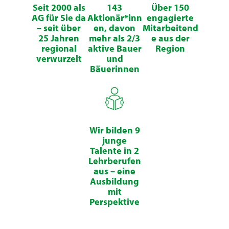
Seit 2000 als
143
Über 150
AG für Sie da
Aktionär*inn
engagierte
– seit über
en, davon
Mitarbeitend
25 Jahren
mehr als 2/3
e aus der
regional
aktive Bauer
Region
verwurzelt
und
Bäuerinnen
Wir bilden 9
junge
Talente in 2
Lehrberufen
aus – eine
Ausbildung
mit
Perspektive