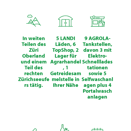
In weiten
5 LANDI
9 AGROLA-
Teilen des
Läden, 6
Tankstellen,
Züri
TopShop, 2
davon 3 mit
Oberland
Lager für
Elektro-
und einem
Agrarhandel
Schnelllades
Teil des
, 1
tationen
rechten
Getreidesam
sowie 5
Zürichseeufe
melstelle in
Selfwaschanl
rs tätig.
Ihrer Nähe
agen plus 4
Portalwasch
anlagen